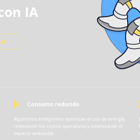
con IA
ás
Consumo reducido
Algoritmos inteligentes optimizan el uso de energía,
reduciendo los costos operativos y minimizando el
impacto ambiental.