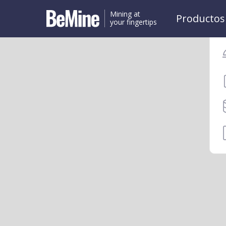
Mining at
Productos
your fingertips