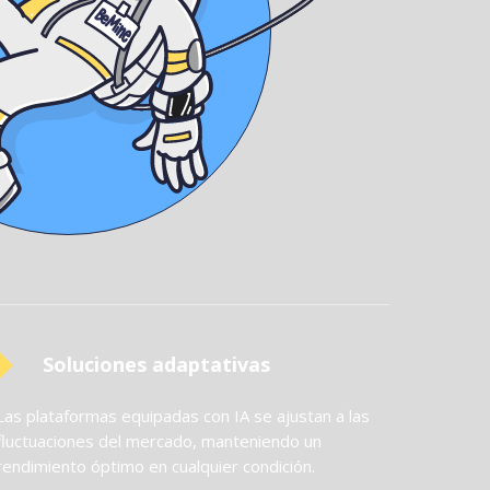
Soluciones adaptativas
Las plataformas equipadas con IA se ajustan a las
fluctuaciones del mercado, manteniendo un
rendimiento óptimo en cualquier condición.