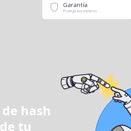
Garantía
Protege tus mineros
 de hash
 de tu